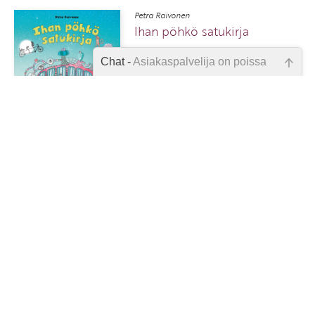
Petra Raivonen
Ihan pöhkö satukirja
Chat -
Asiakaspalvelija on poissa
Emme ole juuri nyt paikalla, lähetä
kysymyksesi meille sähköpostitse,
19,00 €
30
niin vastaamme sinulle
mahdollisimman pian.
Tarkista sähköpostiosoite!
1
6
7
8
9
10
11
12
13
14
57