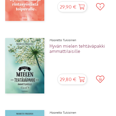
29,90 €
1
Maaretta Tukiainen
Hyvän mielen tehtäväpakki
ammattilaisille
29,80 €
53
Maaretta Tukiainen