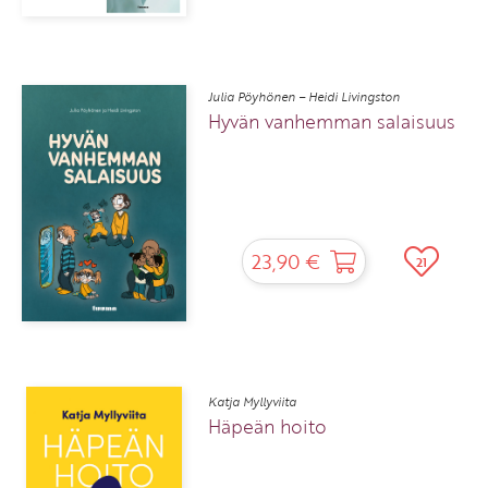
Julia Pöyhönen – Heidi Livingston
Hyvän vanhemman salaisuus
23,90 €
21
Katja Myllyviita
Häpeän hoito