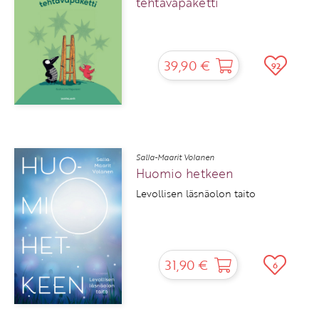
tehtäväpaketti
39,90 €
92
Salla-Maarit Volanen
Huomio hetkeen
Levollisen läsnäolon taito
31,90 €
6