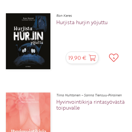
Ron Keres
Hurjista hurjin yöjuttu
19,90 €
4
Tiina Huhtanen – Sanna Tiensuu-Piirainen
Hyvinvointikirja rintasyövästä
toipuvalle