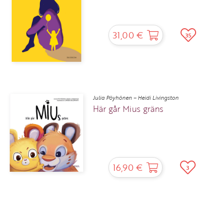
31,00 €
35
Julia Pöyhönen – Heidi Livingston
Här går Mius gräns
16,90 €
3