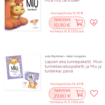
Mitä Miu tarvitsee?
Normaalihinta 18,90 €
TARJOUS
20
10,90 €
Voimassa 16.8.2026 asti
Julia Pöyhönen – Heidi Livingston
Lapsen eka tunnepaketti: Miun
tunnekasvatuspaketti ja Miu ja
tunteikas päivä
Normaalihinta 56,80 €
TARJOUS
29,80 €
Voimassa 16.8.2026 asti