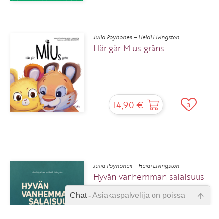
Julia Pöyhönen – Heidi Livingston
Här går Mius gräns
14,90 €
3
Julia Pöyhönen – Heidi Livingston
Hyvän vanhemman salaisuus
Chat -
Asiakaspalvelija on poissa
Normaalihinta 39,90 €
Emme ole juuri nyt paikalla, lähetä
TARJOUS