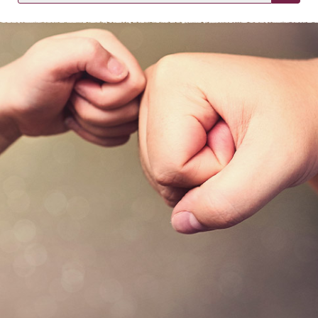
KIRJAUDU SISÄÄN
Etkö ole vielä asiakkaamme?
Luo asiakastili tästä!