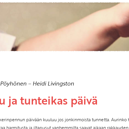
Etkö ole vielä asiakkaamme?
Luo asiakastili tästä!
a Pöyhönen
–
Heidi Livingston
u ja tunteikas päivä
ikerinpennun päivään kuuluu jos jonkinmoista tunnetta. Aurinko 
taa harmitusta ja iltapusut vanhemmilta saavat aikaan rakkauden