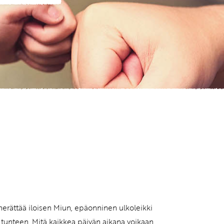
herättää iloisen Miun, epäonninen ulkoleikki
 tunteen. Mitä kaikkea päivän aikana voikaan