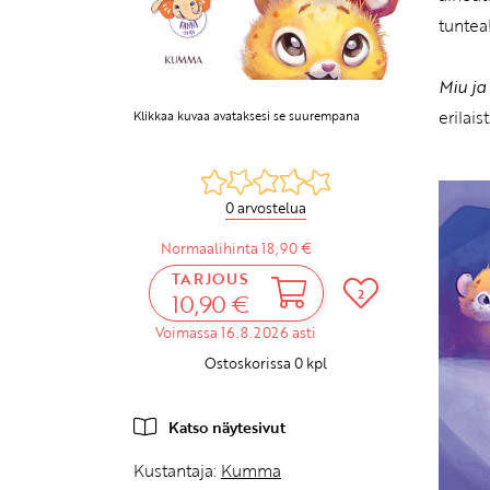
tuntea
Miu ja
erilai
Klikkaa kuvaa avataksesi se suurempana
0 arvostelua
Normaalihinta 18,90 €
TARJOUS
2
10,90 €
Voimassa 16.8.2026 asti
Ostoskorissa
0
kpl
Katso näytesivut
Kustantaja:
Kumma