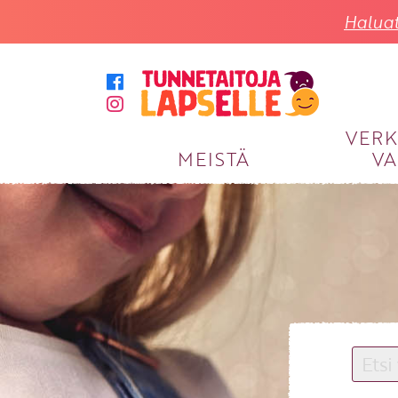
Haluat
VER
MEISTÄ
VA