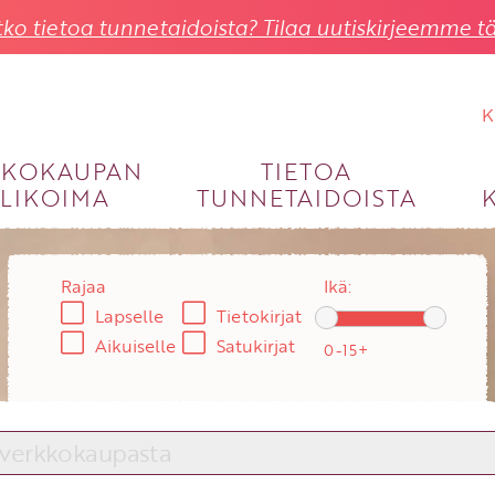
ko tietoa tunnetaidoista? Tilaa uutiskirjeemme tä
K
KKOKAUPAN
TIETOA
LIKOIMA
TUNNETAIDOISTA
KIRJAUDU SISÄÄN
Käyttäjätunnus
Rajaa
Ikä:
Lapselle
Tietokirjat
Salasana
Aikuiselle
Satukirjat
Unohtuiko salasana?
KIRJAUDU SISÄÄN