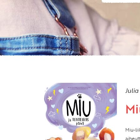
Juli
Mi
Miu-li
aiheut