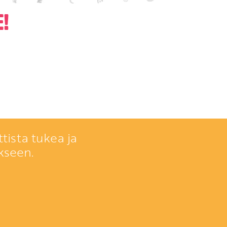
!
tista tukea ja
kseen.