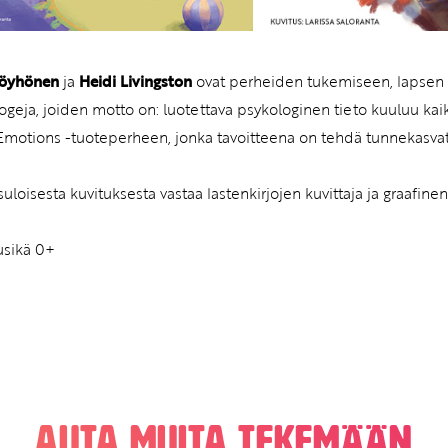
Pöyhönen
ja
Heidi Livingston
ovat perheiden tukemiseen, lapsen k
ogeja, joiden motto on: luotettava psykologinen tieto kuuluu kaik
Emotions -tuoteperheen, jonka tavoitteena on tehdä tunnekasv
suloisesta kuvituksesta vastaa lastenkirjojen kuvittaja ja graafine
usikä 0+
Auta muita tekemään