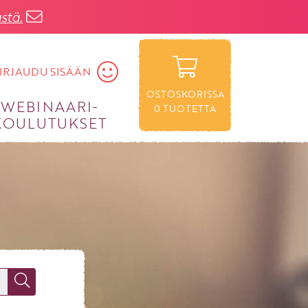
stä.
IRJAUDU SISÄÄN
OSTOSKORISSA
WEBINAARI­
0
TUOTETTA
KOULUTUKSET