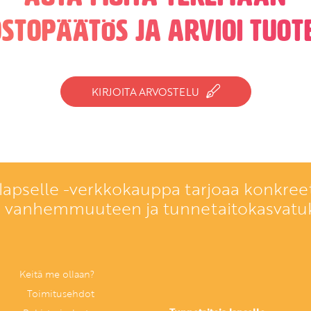
ostopäätös ja arvioi tuote
KIRJOITA ARVOSTELU
lapselle -verkkokauppa tarjoaa konkreet
a vanhemmuuteen ja tunnetaitokasvatu
Keitä me ollaan?
Toimitusehdot