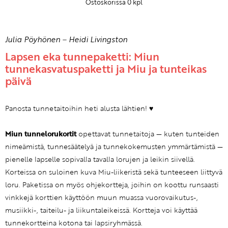
Ostoskorissa
0
kpl
Julia Pöyhönen
–
Heidi Livingston
Lapsen eka tunnepaketti: Miun
tunnekasvatuspaketti ja Miu ja tunteikas
päivä
Panosta tunnetaitoihin heti alusta lähtien! ♥
Miun tunnelorukortit
opettavat tunnetaitoja — kuten tunteiden
nimeämistä, tunnesäätelyä ja tunnekokemusten ymmärtämistä —
pienelle lapselle sopivalla tavalla lorujen ja leikin siivellä.
Korteissa on suloinen kuva Miu-liikeristä sekä tunteeseen liittyvä
loru. Paketissa on myös ohjekortteja, joihin on koottu runsaasti
vinkkejä korttien käyttöön muun muassa vuorovaikutus-,
musiikki-, taiteilu- ja liikuntaleikeissä. Kortteja voi käyttää
tunnekortteina kotona tai lapsiryhmässä.