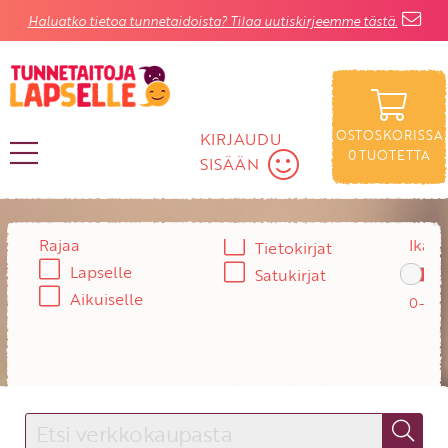
Haluatko tietoa tunnetaidoista? Tilaa uutiskirjeemme tästä.
OSTOSKORISSA
KIRJAUDU
0
TUOTETTA
SISÄÄN
KIRJAUDU SISÄÄN
Rajaa
Ikä:
Tietokirjat
Lapselle
Satukirjat
Käyttäjätunnus
Aikuiselle
Salasana
Unohtuiko salasana?