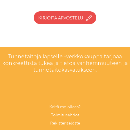
KIRJOITA ARVOSTELU
Tunnetaitoja lapselle -verkkokauppa tarjoaa
konkreettista tukea ja tietoa vanhemmuuteen ja
tunnetaitokasvatukseen.
Keitä me ollaan?
Toimitusehdot
Rekisteriseloste