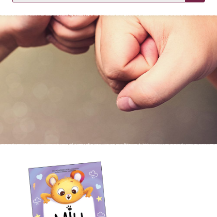
KIRJAUDU SISÄÄN
Etkö ole vielä asiakkaamme?
Luo asiakastili tästä!