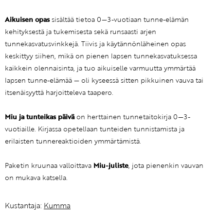
Aikuisen opas
sisältää tietoa 0—3-vuotiaan tunne-elämän
kehityksestä ja tukemisesta sekä runsaasti arjen
tunnekasvatusvinkkejä. Tiivis ja käytännönläheinen opas
keskittyy siihen, mikä on pienen lapsen tunnekasvatuksessa
kaikkein olennaisinta, ja tuo aikuiselle varmuutta ymmärtää
lapsen tunne-elämää — oli kyseessä sitten pikkuinen vauva tai
itsenäisyyttä harjoitteleva taapero.
Miu ja tunteikas päivä
on herttainen tunnetaitokirja 0—3-
vuotiaille. Kirjassa opetellaan tunteiden tunnistamista ja
erilaisten tunnereaktioiden ymmärtämistä.
Paketin kruunaa valloittava
Miu-juliste
, jota pienenkin vauvan
on mukava katsella.
Kustantaja:
Kumma