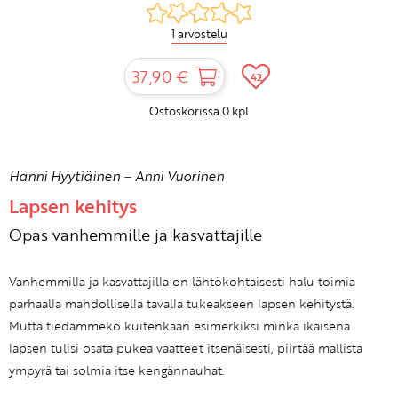
1 arvostelu
37,90 €
42
Ostoskorissa
0
kpl
Hanni Hyytiäinen
–
Anni Vuorinen
Lapsen kehitys
Opas vanhemmille ja kasvattajille
Vanhemmilla ja kasvattajilla on lähtökohtaisesti halu toimia
parhaalla mahdollisella tavalla tukeakseen lapsen kehitystä.
Mutta tiedämmekö kuitenkaan esimerkiksi minkä ikäisenä
lapsen tulisi osata pukea vaatteet itsenäisesti, piirtää mallista
ympyrä tai solmia itse kengännauhat.