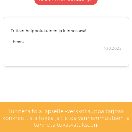
Erittäin helppolukuinen ja kiinnostava!
- Emma
4.10.2025
Tunnetaitoja lapselle -verkkokauppa tarjoaa
konkreettista tukea ja tietoa vanhemmuuteen ja
tunnetaitokasvatukseen.