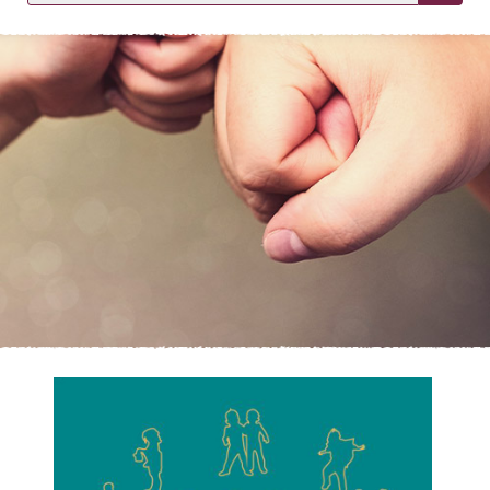
KIRJAUDU SISÄÄN
Etkö ole vielä asiakkaamme?
Luo asiakastili tästä!