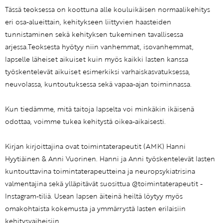
Tässä teoksessa on koottuna alle kouluikäisen normaalikehitys
eri osa-alueittain, kehitykseen liittyvien haasteiden
tunnistaminen sekä kehityksen tukeminen tavallisessa
arjessa.Teoksesta hyötyy niin vanhemmat, isovanhemmat,
lapselle läheiset aikuiset kuin myös kaikki lasten kanssa
työskentelevät aikuiset esimerkiksi varhaiskasvatuksessa,
neuvolassa, kuntoutuksessa sekä vapaa-ajan toiminnassa.
Kun tiedämme, mitä taitoja lapselta voi minkäkin ikäisenä
odottaa, voimme tukea kehitystä oikea-aikaisesti.
Kirjan kirjoittajina ovat toimintaterapeutit (AMK) Hanni
Hyytiäinen & Anni Vuorinen. Hanni ja Anni työskentelevät lasten
kuntouttavina toimintaterapeutteina ja neuropsykiatrisina
valmentajina sekä ylläpitävät suosittua @toimintaterapeutit -
Instagram-tiliä. Usean lapsen äiteinä heiltä löytyy myös
omakohtaista kokemusta ja ymmärrystä lasten erilaisiin
kehitysvaiheisiin.