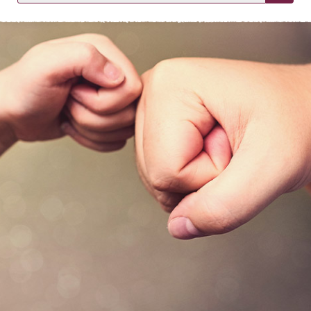
KIRJAUDU SISÄÄN
Etkö ole vielä asiakkaamme?
Luo asiakastili tästä!