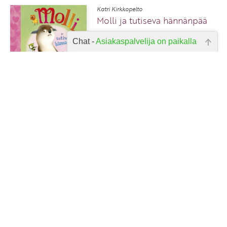
Katri Kirkkopelto
Molli ja tutiseva hännänpää
Chat -
Asiakaspalvelija on paikalla
Hei, miten voin auttaa? Kirjoita
kysymyksesi alla olevaan laatikkoon
19,90 €
ja paina lähetä.
1
47
48
49
50
51
52
53
54
55
56
57