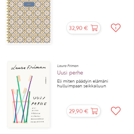
32,90 €
1
Laura Friman
Uusi perhe
Eli miten päädyin elämäni
hulluimpaan seikkailuun
29,90 €