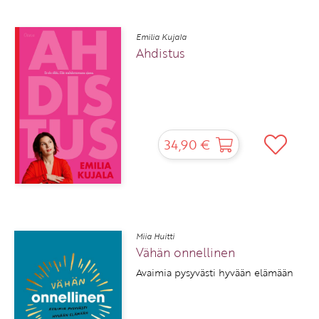
Emilia Kujala
Ahdistus
34,90 €
Miia Huitti
Vähän onnellinen
Avaimia pysyvästi hyvään elämään