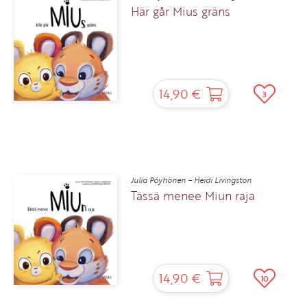
Här går Mius gräns
14,90 €
3
Julia Pöyhönen – Heidi Livingston
Tässä menee Miun raja
14,90 €
10