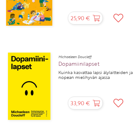
25,90 €
Michaeleen Doucleff
Dopamiinilapset
Kuinka kasvattaa lapsi älylaitteiden ja
nopean mielihyvän ajassa
33,90 €