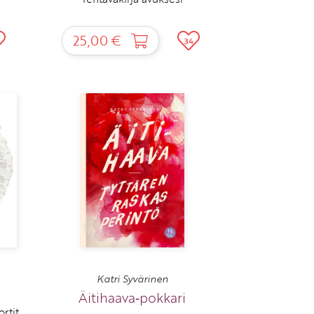
25,00 €
34
Katri Syvärinen
Äitihaava‑pokkari
rtit