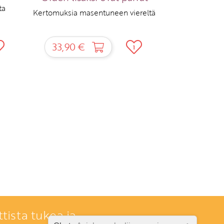
ta
Kertomuksia masentuneen viereltä
33,90 €
1
tista tukea ja