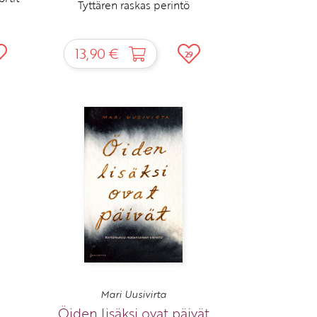
Tyttären raskas perintö
13,90 €
8
29
Mari Uusivirta
Öiden lisäksi ovat päivät