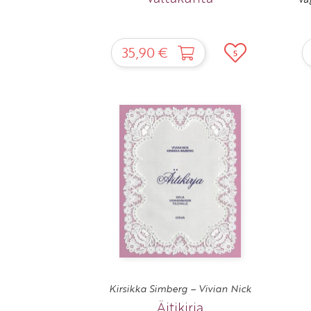
35,90 €
5
Kirsikka Simberg – Vivian Nick
Äitikirja