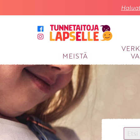
Haluat
VER
MEISTÄ
VA