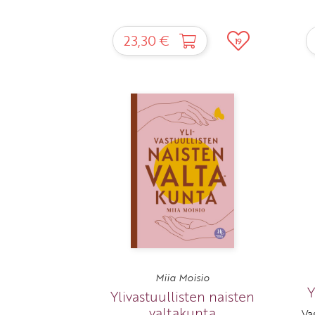
23,30 €
19
Miia Moisio
Y
Ylivastuullisten naisten
valtakunta
Va