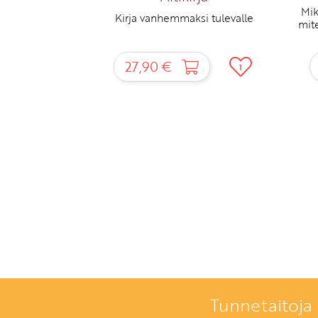
Mik
Kirja vanhemmaksi tulevalle
mit
27,90 €
1
Tunnetaitoja 