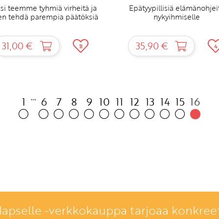
si teemme tyhmiä virheitä ja
Epätyypillisiä elämänohjei
en tehdä parempia päätöksiä
nykyihmiselle
31,00 €
35,90 €
11
4
1
6
7
8
9
10
11
12
13
14
15
16
lapselle -verkkokauppa tarjoaa konkreet