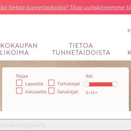
ko tietoa tunnetaidoista? Tilaa uutiskirjeemme tä
K
KKOKAUPAN
TIETOA
LIKOIMA
TUNNETAIDOISTA
KIRJAUDU SISÄÄN
Käyttäjätunnus
Rajaa
Ikä:
Lapselle
Tietokirjat
Salasana
Aikuiselle
Satukirjat
Unohtuiko salasana?
KIRJAUDU SISÄÄN