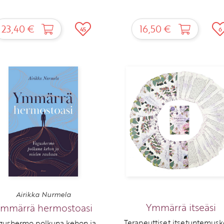
23,40 €
16,50 €
45
6
Airikka Nurmela
Ymmärrä itseäsi
mmärrä hermostoasi
Terapeuttiset itsetuntemusko
gushermo polkuna kehon ja