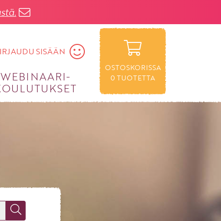
stä.
IRJAUDU SISÄÄN
OSTOSKORISSA
WEBINAARI­
0
TUOTETTA
KOULUTUKSET