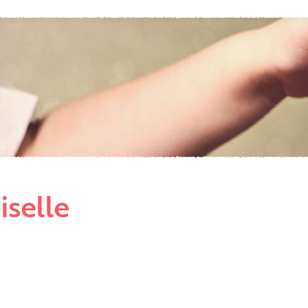
Etkö ole vielä asiakkaamme?
Luo asiakastili tästä!
iselle