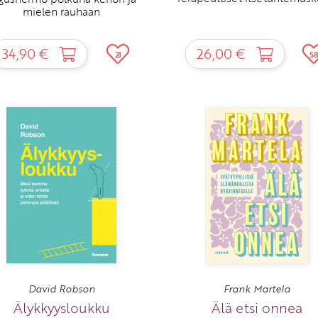
mielen rauhaan
34,90 €
26,00 €
21
5
David Robson
Frank Martela
Älykkyysloukku
Älä etsi onnea